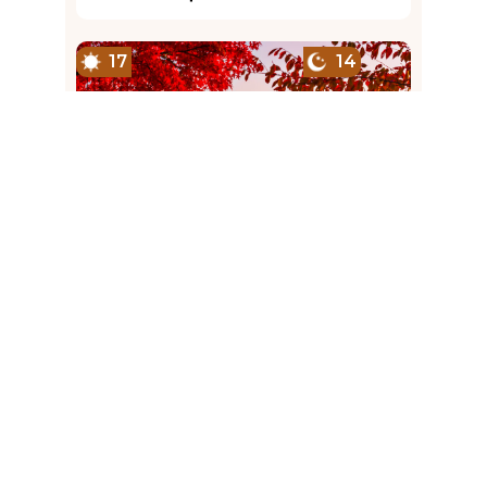
Experiencias únicas y personalizadas en 
México.
MEDIOS DE CONTACTO
contacto@viajesnirvana.com.mx
559814 6723